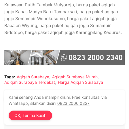
Kejawaan Putih Tambak Mulyorejo, harga paket aqiqah
jogja Kapas Madya Baru Tambaksari, harga paket aqiqah
jogja Semampir Wonokusumo, harga paket aqiqah jogja
Babatan Wiyung, harga paket aqiqah jogja Semampir
Sidotopo, harga paket aqiqah jogja Karangpilang Kedurus.
Tags:
Aqiqah Surabaya
Aqiqah Surabaya Murah
Aqiqah Surabaya Terdekat
Harga Aqiqah Surabaya
Kami senang Anda mampir disini. Free konsultasi via
Facebook
Whatsapp, silahkan disini
0823 2000 0827
You might like
OK, Terima Kasih